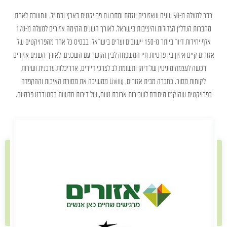
כבר למעלה מ-50 שנים שאזורים יוזמת ומתכננת פרויקטים בארץ ובחו”ל, ונחשבת לאחת
מחברות הנדל”ן הגדולות והיציבות בישראל. לאורך השנים הקימה אזורים למעלה מ-170
אלף יחידות דיור ביותר מ-150 יישובים וערים בישראל. בבסיס כל אחד מהפרויקטים של
אזורים קיים איזון בין פרטיות חיי המשפחה לבין הקשר עם השכנים. לאורך השנים אזורים
רכשה לעצמה מוניטין של דיוק ותשומת לב לצרכי דיירים, אדריכלות עדכנית ושירות
לקוחות מסור. כחברה מבית אזורים, Living ממשיכה את מסורת האיכות וההקפדה
בפרויקטים שהוקמו מיסודם לשכירות ארוכת טווח, של דירות חדשות בסטנדרט פרמיום.