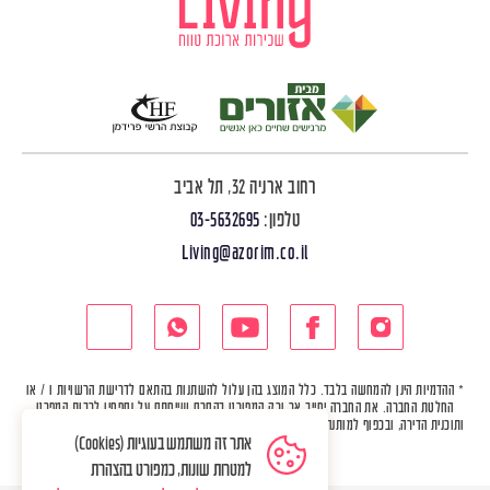
רחוב ארניה 32, תל אביב
טלפון:
03-5632695
Living@azorim.co.il
* ההדמיות הינן להמחשה בלבד. כלל המוצג בהן עלול להשתנות בהתאם לדרישת הרשויות ו / או
החלטת החברה. את החברה יחייב אך ורק המפורט בהסכם שייחתם על נספחיו לרבות המפרט
ותוכנית הדירה, ובכפוף למותנה בו. מלאי הדירות הפנויות להשכרה, המוצג באתר, אינו קבוע ועלול
אתר זה משתמש בעוגיות (Cookies)
להשתנות.
למטרות שונות, כמפורט בהצהרת