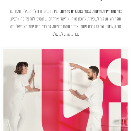
מצד אחד דירות חדשות לגמרי בסטנדרט פרמיום,
ישירות מחברת נדל”ן מובילה, ומצד שני
חוזה הוגן ושקוף לשכירות ארוכת טווח. אידיאלי אה? חכו… תוסיפו לזה פריסה ארצית,
תכנון עכשווי וגם סטנדרט גימור ואבזור שהם פרמיום. זה כבר קצת יותר מאידיאלי, זה
כבר מתקרב למושלם.