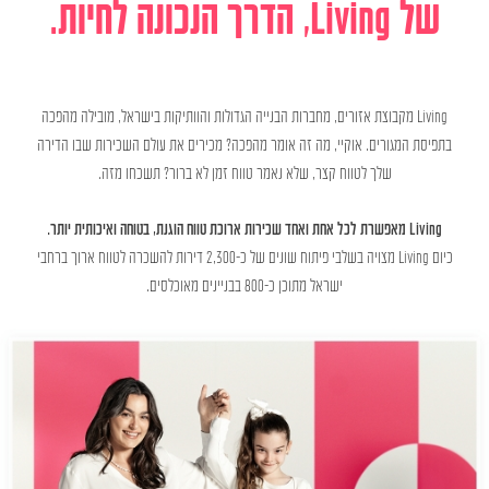
של Living, הדרך הנכונה לחיות.
Living מקבוצת אזורים, מחברות הבנייה הגדולות והוותיקות בישראל, מובילה מהפכה
בתפיסת המגורים. אוקיי, מה זה אומר מהפכה? מכירים את עולם השכירות שבו הדירה
שלך לטווח קצר, שלא נאמר טווח זמן לא ברור? תשכחו מזה.
Living מאפשרת לכל אחת ואחד שכירות ארוכת טווח הוגנת, בטוחה ואיכותית יותר.
כיום Living מצויה בשלבי פיתוח שונים של כ-2,300 דירות להשכרה לטווח ארוך ברחבי
ישראל מתוכן כ-800 בבניינים מאוכלסים.