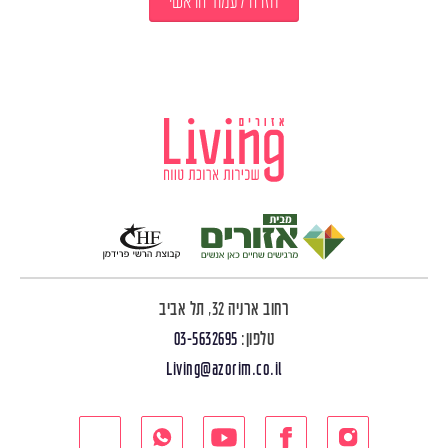
חזרה לעמוד הראשי
רחוב ארניה 32, תל אביב
טלפון:
03-5632695
Living@azorim.co.il