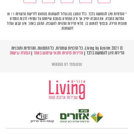
* ההדמיות הינן להמחשה בלבד. כלל המוצג בהן עלול להשתנות בהתאם לדרישת הרשויות ו / או
החלטת החברה. את החברה יחייב אך ורק המפורט בהסכם שייחתם על נספחיו לרבות המפרט
ותוכנית הדירה, ובכפוף למותנה בו. מלאי הדירות הפנויות להשכרה, המוצג באתר, אינו קבוע ועלול
להשתנות.
© Living by Azorim 2021, כל הזכויות שמורות, כל התמונות, ההדמיות ותוכניות
הדירות הינן להמחשה בלבד |
מדיניות פרטיות ותנאי שימוש באתר
|
הצהרת נגישות
WEBBED BY
TOOLBOX