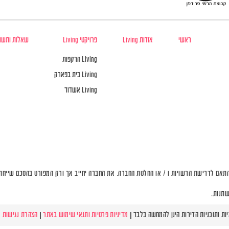
ראשי
אודות Living
פרויקטי Living
שאלות ותשו
Living הרקפות
Living בית בפארק
Living אשדוד
תאם לדרישת הרשויות ו / או החלטת החברה. את החברה יחייב אך ורק המפורט בהסכם שייחתם 
שתנות.
מדיניות פרטיות ותנאי שימוש באתר
|
הצהרת נגישות