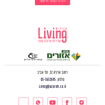
חזרה לעמוד הראשי
רחוב ארניה 32, תל אביב
טלפון:
03-5632695
Living@azorim.co.il