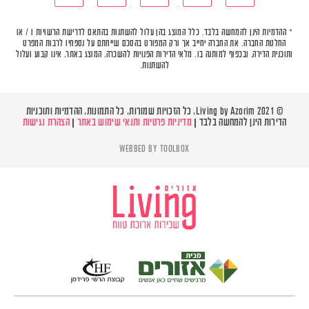
* ההדמיות הינן להמחשה בלבד. כלל המוצג בהן עלול להשתנות בהתאם לדרישת הרשויות ו / או
החלטת החברה. את החברה יחייב אך ורק המפורט בהסכם שייחתם על נספחיו לרבות המפרט
ותוכנית הדירה, ובכפוף למותנה בו. מלאי הדירות הפנויות להשכרה, המוצג באתר, אינו קבוע ועלול
להשתנות.
© Living by Azorim 2021, כל הזכויות שמורות, כל התמונות, ההדמיות ותוכניות
הדירות הינן להמחשה בלבד |
מדיניות פרטיות ותנאי שימוש באתר
|
הצהרת נגישות
WEBBED BY
TOOLBOX