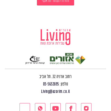
חזרה לעמוד הראשי
רחוב ארניה 32, תל אביב
טלפון:
03-5632695
Living@azorim.co.il