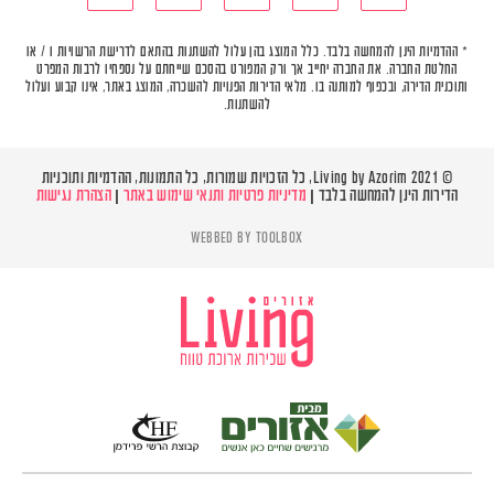
* ההדמיות הינן להמחשה בלבד. כלל המוצג בהן עלול להשתנות בהתאם לדרישת הרשויות ו / או
החלטת החברה. את החברה יחייב אך ורק המפורט בהסכם שייחתם על נספחיו לרבות המפרט
ותוכנית הדירה, ובכפוף למותנה בו. מלאי הדירות הפנויות להשכרה, המוצג באתר, אינו קבוע ועלול
להשתנות.
© Living by Azorim 2021, כל הזכויות שמורות, כל התמונות, ההדמיות ותוכניות
הדירות הינן להמחשה בלבד |
מדיניות פרטיות ותנאי שימוש באתר
|
הצהרת נגישות
WEBBED BY
TOOLBOX