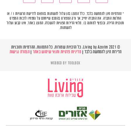
* ההדמיות הינן להמחשה בלבד. כלל המוצג בהן עלול להשתנות בהתאם לדרישת הרשויות ו / או
החלטת החברה. את החברה יחייב אך ורק המפורט בהסכם שייחתם על נספחיו לרבות המפרט
ותוכנית הדירה, ובכפוף למותנה בו. מלאי הדירות הפנויות להשכרה, המוצג באתר, אינו קבוע ועלול
להשתנות.
© Living by Azorim 2021, כל הזכויות שמורות, כל התמונות, ההדמיות ותוכניות
הדירות הינן להמחשה בלבד |
מדיניות פרטיות ותנאי שימוש באתר
|
הצהרת נגישות
WEBBED BY
TOOLBOX