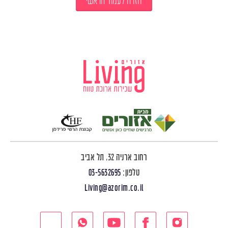
חזרה לעמוד הראשי
רחוב ארניה 32, תל אביב
טלפון:
03-5632695
Living@azorim.co.il