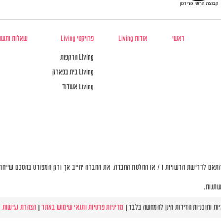
ראשי
אודות Living
פרויקטי Living
שאלות ותשו
Living הרקפות
Living בית בפארק
Living אשדוד
תאם לדרישת הרשויות ו / או החלטת החברה. את החברה יחייב אך ורק המפורט בהסכם שייחתם 
שתנות.
מדיניות פרטיות ותנאי שימוש באתר
|
הצהרת נגישות