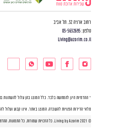
רחוב ארניה 32, תל אביב
טלפון:
03-5632695
Living@azorim.co.il
* ההדמיות הינן להמחשה בלבד. כלל המוצג בהן עלול להשתנות בה
מלאי הדירות הפנויות להשכרה, המוצג באתר, אינו קבוע ועלול לה
© Living by Azorim 2021, כל הזכויות שמורות, כל התמונות, ההדמיות ותוכניות הדירות הינן להמחשה בלבד |