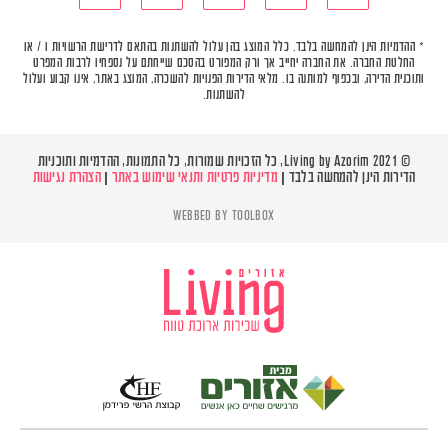
* ההדמיות הינן להמחשה בלבד. כלל המוצג בהן עלול להשתנות בהתאם לדרישת הרשויות ו / או
החלטת החברה. את החברה יחייב אך ורק המפורט בהסכם שייחתם על נספחיו לרבות המפרט
ותוכנית הדירה, ובכפוף למותנה בו. מלאי הדירות הפנויות להשכרה, המוצג באתר, אינו קבוע ועלול
להשתנות.
© Living by Azorim 2021, כל הזכויות שמורות, כל התמונות, ההדמיות ותוכניות
הדירות הינן להמחשה בלבד |
מדיניות פרטיות ותנאי שימוש באתר
|
הצהרת נגישות
WEBBED BY
TOOLBOX