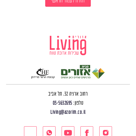
חזרה לעמוד הראשי
רחוב ארניה 32, תל אביב
טלפון:
03-5632695
Living@azorim.co.il