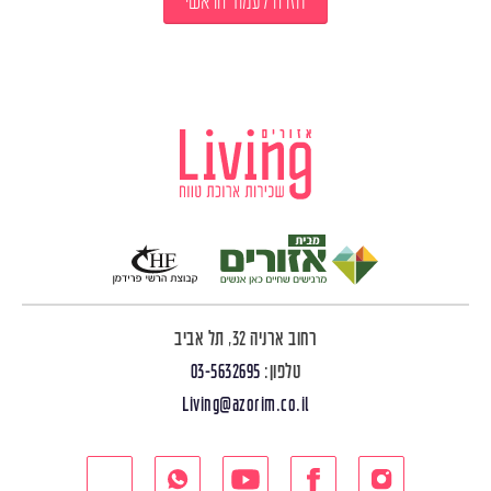
חזרה לעמוד הראשי
רחוב ארניה 32, תל אביב
טלפון:
03-5632695
Living@azorim.co.il