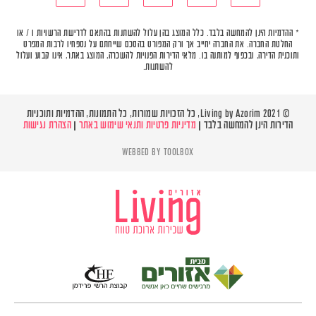
* ההדמיות הינן להמחשה בלבד. כלל המוצג בהן עלול להשתנות בהתאם לדרישת הרשויות ו / או
החלטת החברה. את החברה יחייב אך ורק המפורט בהסכם שייחתם על נספחיו לרבות המפרט
ותוכנית הדירה, ובכפוף למותנה בו. מלאי הדירות הפנויות להשכרה, המוצג באתר, אינו קבוע ועלול
להשתנות.
© Living by Azorim 2021, כל הזכויות שמורות, כל התמונות, ההדמיות ותוכניות
הדירות הינן להמחשה בלבד |
מדיניות פרטיות ותנאי שימוש באתר
|
הצהרת נגישות
WEBBED BY
TOOLBOX