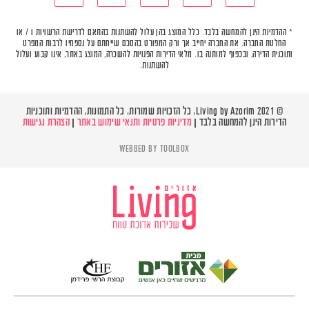
* ההדמיות הינן להמחשה בלבד. כלל המוצג בהן עלול להשתנות בהתאם לדרישת הרשויות ו / או
החלטת החברה. את החברה יחייב אך ורק המפורט בהסכם שייחתם על נספחיו לרבות המפרט
ותוכנית הדירה, ובכפוף למותנה בו. מלאי הדירות הפנויות להשכרה, המוצג באתר, אינו קבוע ועלול
להשתנות.
© Living by Azorim 2021, כל הזכויות שמורות, כל התמונות, ההדמיות ותוכניות
הדירות הינן להמחשה בלבד |
מדיניות פרטיות ותנאי שימוש באתר
|
הצהרת נגישות
WEBBED BY
TOOLBOX