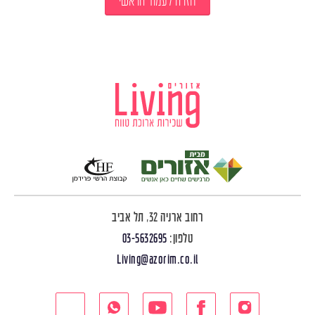
חזרה לעמוד הראשי
רחוב ארניה 32, תל אביב
טלפון:
03-5632695
Living@azorim.co.il