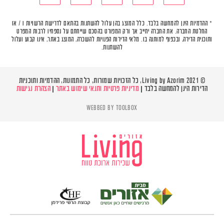
* ההדמיות הינן להמחשה בלבד. כלל המוצג בהן עלול להשתנות בהתאם לדרישת הרשויות ו / או
החלטת החברה. את החברה יחייב אך ורק המפורט בהסכם שייחתם על נספחיו לרבות המפרט
ותוכנית הדירה, ובכפוף למותנה בו. מלאי הדירות הפנויות להשכרה, המוצג באתר, אינו קבוע ועלול
להשתנות.
© Living by Azorim 2021, כל הזכויות שמורות, כל התמונות, ההדמיות ותוכניות
הדירות הינן להמחשה בלבד |
מדיניות פרטיות ותנאי שימוש באתר
|
הצהרת נגישות
WEBBED BY
TOOLBOX