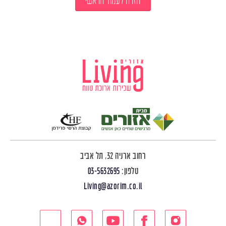
חזרה לעמוד הראשי
רחוב ארניה 32, תל אביב
טלפון:
03-5632695
Living@azorim.co.il