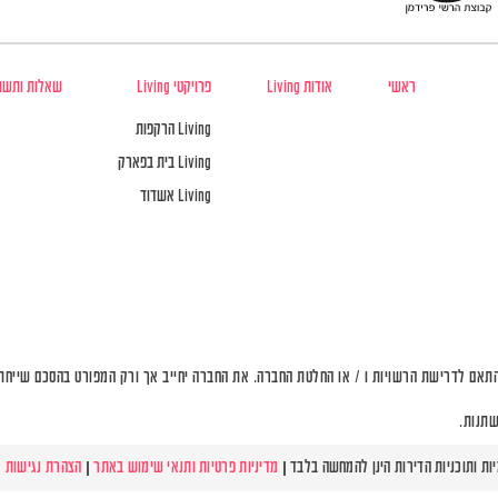
ראשי
אודות Living
פרויקטי Living
שאלות ותשו
Living הרקפות
Living בית בפארק
Living אשדוד
תאם לדרישת הרשויות ו / או החלטת החברה. את החברה יחייב אך ורק המפורט בהסכם שייחתם 
שתנות.
מדיניות פרטיות ותנאי שימוש באתר
|
הצהרת נגישות