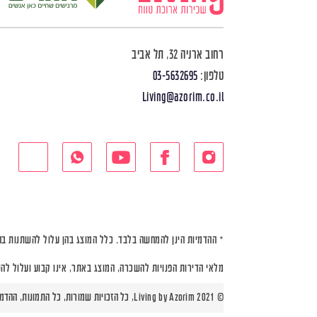
רחוב ארניה 32, תל אביב
טלפון:
03-5632695
Living@azorim.co.il
* ההדמיות הינן להמחשה בלבד. כלל המוצג בהן עלול להשתנות בה
מלאי הדירות הפנויות להשכרה, המוצג באתר, אינו קבוע ועלול לה
© Living by Azorim 2021, כל הזכויות שמורות, כל התמונות, ההדמיות ותוכניות הדירות הינן להמחשה בלבד |