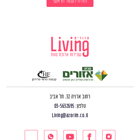
חזרה לעמוד הראשי
רחוב ארניה 32, תל אביב
טלפון:
03-5632695
Living@azorim.co.il