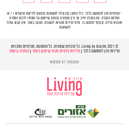
* ההדמיות הינן להמחשה בלבד. כלל המוצג בהן עלול להשתנות בהתאם לדרישת הרשויות ו / או
החלטת החברה. את החברה יחייב אך ורק המפורט בהסכם שייחתם על נספחיו לרבות המפרט
ותוכנית הדירה, ובכפוף למותנה בו. מלאי הדירות הפנויות להשכרה, המוצג באתר, אינו קבוע ועלול
להשתנות.
© Living by Azorim 2021, כל הזכויות שמורות, כל התמונות, ההדמיות ותוכניות
הדירות הינן להמחשה בלבד |
מדיניות פרטיות ותנאי שימוש באתר
|
הצהרת נגישות
WEBBED BY
TOOLBOX