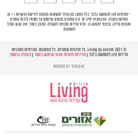
* ההדמיות הינן להמחשה בלבד. כלל המוצג בהן עלול להשתנות בהתאם לדרישת הרשויות ו / או
החלטת החברה. את החברה יחייב אך ורק המפורט בהסכם שייחתם על נספחיו לרבות המפרט
ותוכנית הדירה, ובכפוף למותנה בו. מלאי הדירות הפנויות להשכרה, המוצג באתר, אינו קבוע ועלול
להשתנות.
© Living by Azorim 2021, כל הזכויות שמורות, כל התמונות, ההדמיות ותוכניות
הדירות הינן להמחשה בלבד |
מדיניות פרטיות ותנאי שימוש באתר
|
הצהרת נגישות
WEBBED BY
TOOLBOX