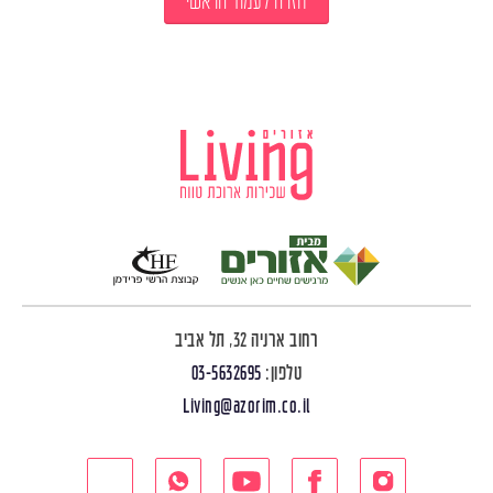
חזרה לעמוד הראשי
רחוב ארניה 32, תל אביב
טלפון:
03-5632695
Living@azorim.co.il