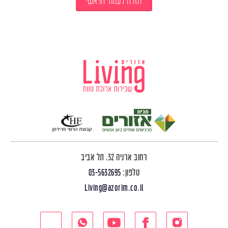
חזרה לעמוד הראשי
רחוב ארניה 32, תל אביב
טלפון:
03-5632695
Living@azorim.co.il