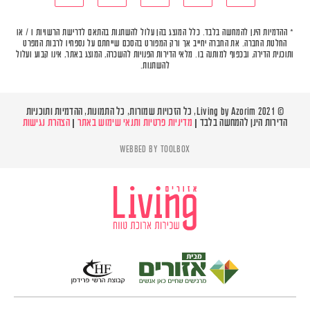
* ההדמיות הינן להמחשה בלבד. כלל המוצג בהן עלול להשתנות בהתאם לדרישת הרשויות ו / או
החלטת החברה. את החברה יחייב אך ורק המפורט בהסכם שייחתם על נספחיו לרבות המפרט
ותוכנית הדירה, ובכפוף למותנה בו. מלאי הדירות הפנויות להשכרה, המוצג באתר, אינו קבוע ועלול
להשתנות.
© Living by Azorim 2021, כל הזכויות שמורות, כל התמונות, ההדמיות ותוכניות
הדירות הינן להמחשה בלבד |
מדיניות פרטיות ותנאי שימוש באתר
|
הצהרת נגישות
WEBBED BY
TOOLBOX