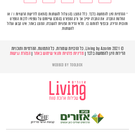
* ההדמיות הינן להמחשה בלבד. כלל המוצג בהן עלול להשתנות בהתאם לדרישת הרשויות ו / או
החלטת החברה. את החברה יחייב אך ורק המפורט בהסכם שייחתם על נספחיו לרבות המפרט
ותוכנית הדירה, ובכפוף למותנה בו. מלאי הדירות הפנויות להשכרה, המוצג באתר, אינו קבוע ועלול
להשתנות.
© Living by Azorim 2021, כל הזכויות שמורות, כל התמונות, ההדמיות ותוכניות
הדירות הינן להמחשה בלבד |
מדיניות פרטיות ותנאי שימוש באתר
|
הצהרת נגישות
WEBBED BY
TOOLBOX