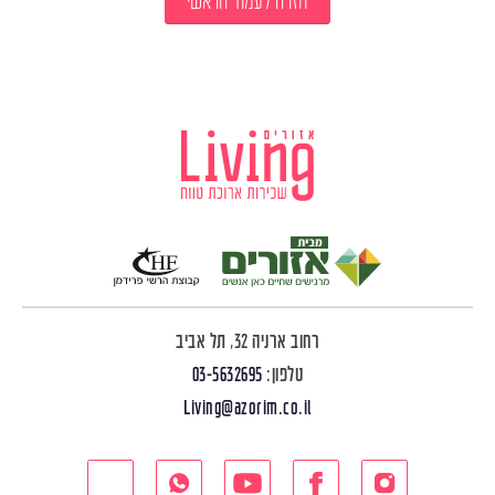
חזרה לעמוד הראשי
רחוב ארניה 32, תל אביב
טלפון:
03-5632695
Living@azorim.co.il