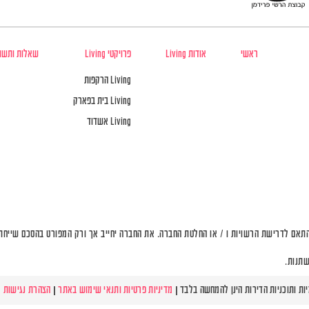
ראשי
אודות Living
פרויקטי Living
שאלות ותשו
Living הרקפות
Living בית בפארק
Living אשדוד
תאם לדרישת הרשויות ו / או החלטת החברה. את החברה יחייב אך ורק המפורט בהסכם שייחתם 
שתנות.
מדיניות פרטיות ותנאי שימוש באתר
|
הצהרת נגישות