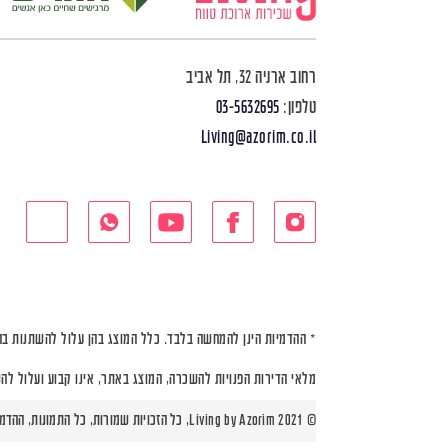
רחוב ארניה 32, תל אביב
טלפון:
03-5632695
Living@azorim.co.il
* ההדמיות הינן להמחשה בלבד. כלל המוצג בהן עלול להשתנות בה
מלאי הדירות הפנויות להשכרה, המוצג באתר, אינו קבוע ועלול לה
© Living by Azorim 2021, כל הזכויות שמורות, כל התמונות, ההדמיות ותוכניות הדירות הינן להמחשה בלבד |