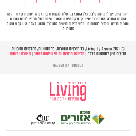
* ההדמיות הינן להמחשה בלבד. כלל המוצג בהן עלול להשתנות בהתאם לדרישת הרשויות ו / או
החלטת החברה. את החברה יחייב אך ורק המפורט בהסכם שייחתם על נספחיו לרבות המפרט
ותוכנית הדירה, ובכפוף למותנה בו. מלאי הדירות הפנויות להשכרה, המוצג באתר, אינו קבוע ועלול
להשתנות.
© Living by Azorim 2021, כל הזכויות שמורות, כל התמונות, ההדמיות ותוכניות
הדירות הינן להמחשה בלבד |
מדיניות פרטיות ותנאי שימוש באתר
|
הצהרת נגישות
WEBBED BY
TOOLBOX