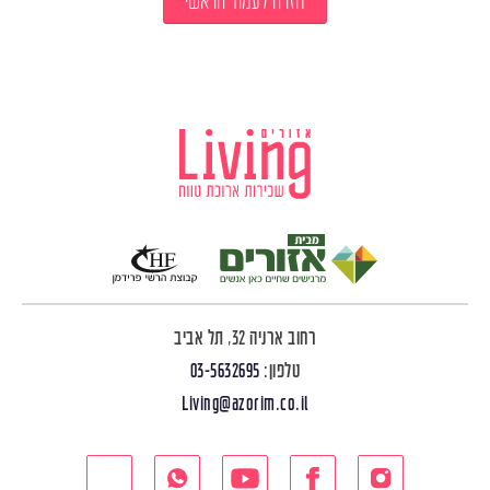
חזרה לעמוד הראשי
רחוב ארניה 32, תל אביב
טלפון:
03-5632695
Living@azorim.co.il