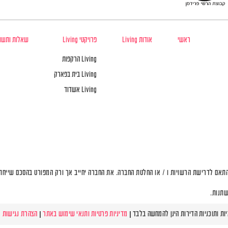
ראשי
אודות Living
פרויקטי Living
שאלות ותשו
Living הרקפות
Living בית בפארק
Living אשדוד
תאם לדרישת הרשויות ו / או החלטת החברה. את החברה יחייב אך ורק המפורט בהסכם שייחתם 
שתנות.
מדיניות פרטיות ותנאי שימוש באתר
|
הצהרת נגישות