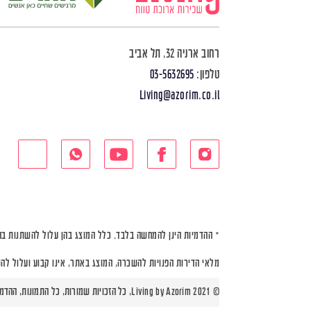
רחוב ארניה 32, תל אביב
טלפון:
03-5632695
Living@azorim.co.il
* ההדמיות הינן להמחשה בלבד. כלל המוצג בהן עלול להשתנות בה
מלאי הדירות הפנויות להשכרה, המוצג באתר, אינו קבוע ועלול לה
© Living by Azorim 2021, כל הזכויות שמורות, כל התמונות, ההדמיות ותוכניות הדירות הינן להמחשה בלבד |