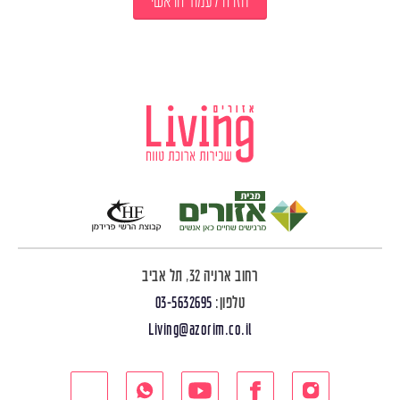
חזרה לעמוד הראשי
רחוב ארניה 32, תל אביב
טלפון:
03-5632695
Living@azorim.co.il