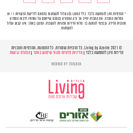
* ההדמיות הינן להמחשה בלבד. כלל המוצג בהן עלול להשתנות בהתאם לדרישת הרשויות ו / או
החלטת החברה. את החברה יחייב אך ורק המפורט בהסכם שייחתם על נספחיו לרבות המפרט
ותוכנית הדירה, ובכפוף למותנה בו. מלאי הדירות הפנויות להשכרה, המוצג באתר, אינו קבוע ועלול
להשתנות.
© Living by Azorim 2021, כל הזכויות שמורות, כל התמונות, ההדמיות ותוכניות
הדירות הינן להמחשה בלבד |
מדיניות פרטיות ותנאי שימוש באתר
|
הצהרת נגישות
WEBBED BY
TOOLBOX