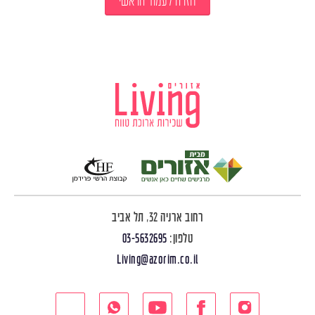
חזרה לעמוד הראשי
רחוב ארניה 32, תל אביב
טלפון:
03-5632695
Living@azorim.co.il