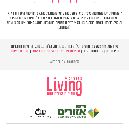
* ההדמיות הינן להמחשה בלבד. כלל המוצג בהן עלול להשתנות בהתאם לדרישת הרשויות ו / או
החלטת החברה. את החברה יחייב אך ורק המפורט בהסכם שייחתם על נספחיו לרבות המפרט
ותוכנית הדירה, ובכפוף למותנה בו. מלאי הדירות הפנויות להשכרה, המוצג באתר, אינו קבוע ועלול
להשתנות.
© Living by Azorim 2021, כל הזכויות שמורות, כל התמונות, ההדמיות ותוכניות
הדירות הינן להמחשה בלבד |
מדיניות פרטיות ותנאי שימוש באתר
|
הצהרת נגישות
WEBBED BY
TOOLBOX