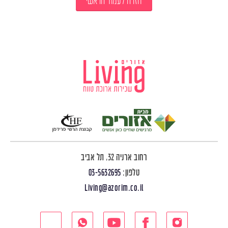
חזרה לעמוד הראשי
רחוב ארניה 32, תל אביב
טלפון:
03-5632695
Living@azorim.co.il