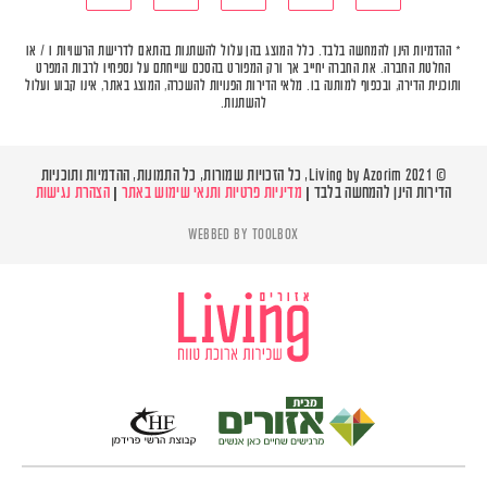
* ההדמיות הינן להמחשה בלבד. כלל המוצג בהן עלול להשתנות בהתאם לדרישת הרשויות ו / או
החלטת החברה. את החברה יחייב אך ורק המפורט בהסכם שייחתם על נספחיו לרבות המפרט
ותוכנית הדירה, ובכפוף למותנה בו. מלאי הדירות הפנויות להשכרה, המוצג באתר, אינו קבוע ועלול
להשתנות.
© Living by Azorim 2021, כל הזכויות שמורות, כל התמונות, ההדמיות ותוכניות
הדירות הינן להמחשה בלבד |
מדיניות פרטיות ותנאי שימוש באתר
|
הצהרת נגישות
WEBBED BY
TOOLBOX