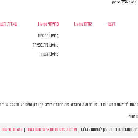
ראשי
אודות Living
פרויקטי Living
שאלות ותשו
Living הרקפות
Living בית בפארק
Living אשדוד
תאם לדרישת הרשויות ו / או החלטת החברה. את החברה יחייב אך ורק המפורט בהסכם שייחתם 
שתנות.
מדיניות פרטיות ותנאי שימוש באתר
|
הצהרת נגישות