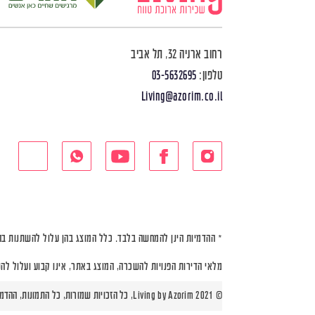
רחוב ארניה 32, תל אביב
טלפון:
03-5632695
Living@azorim.co.il
* ההדמיות הינן להמחשה בלבד. כלל המוצג בהן עלול להשתנות בה
מלאי הדירות הפנויות להשכרה, המוצג באתר, אינו קבוע ועלול לה
© Living by Azorim 2021, כל הזכויות שמורות, כל התמונות, ההדמיות ותוכניות הדירות הינן להמחשה בלבד |