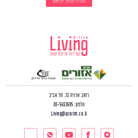
חזרה לעמוד הראשי
רחוב ארניה 32, תל אביב
טלפון:
03-5632695
Living@azorim.co.il