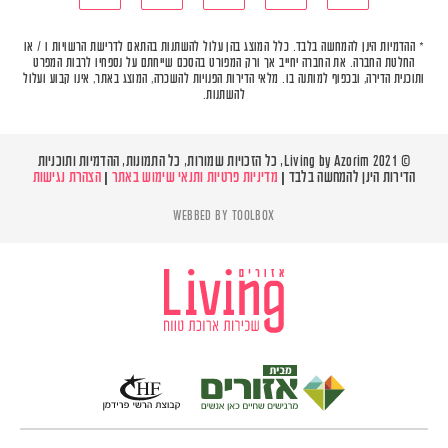
* ההדמיות הינן להמחשה בלבד. כלל המוצג בהן עלול להשתנות בהתאם לדרישת הרשויות ו / או
החלטת החברה. את החברה יחייב אך ורק המפורט בהסכם שייחתם על נספחיו לרבות המפרט
ותוכנית הדירה, ובכפוף למותנה בו. מלאי הדירות הפנויות להשכרה, המוצג באתר, אינו קבוע ועלול
להשתנות.
© Living by Azorim 2021, כל הזכויות שמורות, כל התמונות, ההדמיות ותוכניות
הדירות הינן להמחשה בלבד |
מדיניות פרטיות ותנאי שימוש באתר
|
הצהרת נגישות
WEBBED BY
TOOLBOX