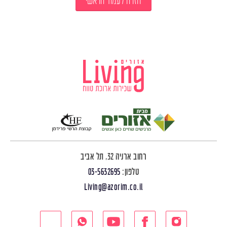
חזרה לעמוד הראשי
רחוב ארניה 32, תל אביב
טלפון:
03-5632695
Living@azorim.co.il