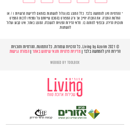
* ההדמיות הינן להמחשה בלבד. כלל המוצג בהן עלול להשתנות בהתאם לדרישת הרשויות ו / או
החלטת החברה. את החברה יחייב אך ורק המפורט בהסכם שייחתם על נספחיו לרבות המפרט
ותוכנית הדירה, ובכפוף למותנה בו. מלאי הדירות הפנויות להשכרה, המוצג באתר, אינו קבוע ועלול
להשתנות.
© Living by Azorim 2021, כל הזכויות שמורות, כל התמונות, ההדמיות ותוכניות
הדירות הינן להמחשה בלבד |
מדיניות פרטיות ותנאי שימוש באתר
|
הצהרת נגישות
WEBBED BY
TOOLBOX