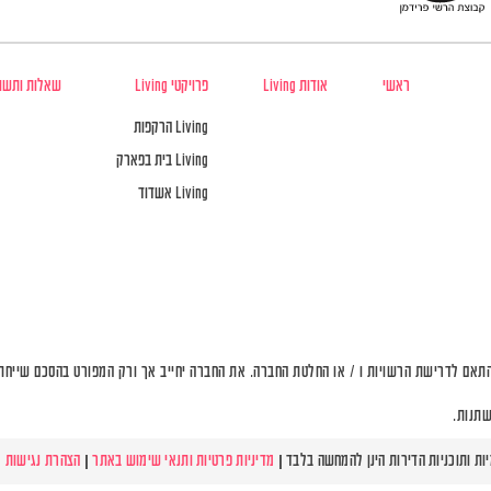
ראשי
אודות Living
פרויקטי Living
שאלות ותשו
Living הרקפות
Living בית בפארק
Living אשדוד
תאם לדרישת הרשויות ו / או החלטת החברה. את החברה יחייב אך ורק המפורט בהסכם שייחתם 
שתנות.
מדיניות פרטיות ותנאי שימוש באתר
|
הצהרת נגישות