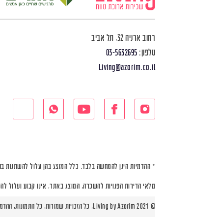
רחוב ארניה 32, תל אביב
טלפון:
03-5632695
Living@azorim.co.il
* ההדמיות הינן להמחשה בלבד. כלל המוצג בהן עלול להשתנות בה
מלאי הדירות הפנויות להשכרה, המוצג באתר, אינו קבוע ועלול לה
© Living by Azorim 2021, כל הזכויות שמורות, כל התמונות, ההדמיות ותוכניות הדירות הינן להמחשה בלבד |