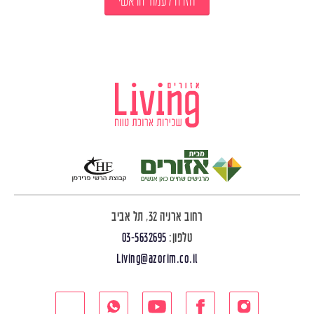
חזרה לעמוד הראשי
רחוב ארניה 32, תל אביב
טלפון:
03-5632695
Living@azorim.co.il