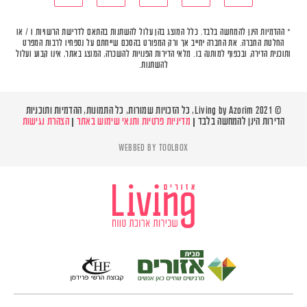
* ההדמיות הינן להמחשה בלבד. כלל המוצג בהן עלול להשתנות בהתאם לדרישת הרשויות ו / או
החלטת החברה. את החברה יחייב אך ורק המפורט בהסכם שייחתם על נספחיו לרבות המפרט
ותוכנית הדירה, ובכפוף למותנה בו. מלאי הדירות הפנויות להשכרה, המוצג באתר, אינו קבוע ועלול
להשתנות.
© Living by Azorim 2021, כל הזכויות שמורות, כל התמונות, ההדמיות ותוכניות
הדירות הינן להמחשה בלבד |
מדיניות פרטיות ותנאי שימוש באתר
|
הצהרת נגישות
WEBBED BY
TOOLBOX