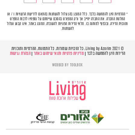
* ההדמיות הינן להמחשה בלבד. כלל המוצג בהן עלול להשתנות בהתאם לדרישת הרשויות ו / או
החלטת החברה. את החברה יחייב אך ורק המפורט בהסכם שייחתם על נספחיו לרבות המפרט
ותוכנית הדירה, ובכפוף למותנה בו. מלאי הדירות הפנויות להשכרה, המוצג באתר, אינו קבוע ועלול
להשתנות.
© Living by Azorim 2021, כל הזכויות שמורות, כל התמונות, ההדמיות ותוכניות
הדירות הינן להמחשה בלבד |
מדיניות פרטיות ותנאי שימוש באתר
|
הצהרת נגישות
WEBBED BY
TOOLBOX