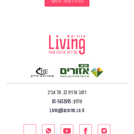
חזרה לעמוד הראשי
רחוב ארניה 32, תל אביב
טלפון:
03-5632695
Living@azorim.co.il