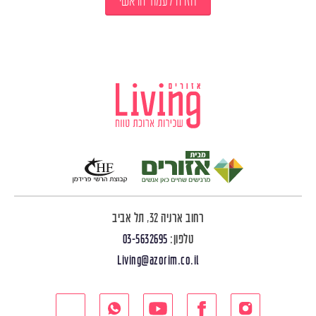
חזרה לעמוד הראשי
רחוב ארניה 32, תל אביב
טלפון:
03-5632695
Living@azorim.co.il