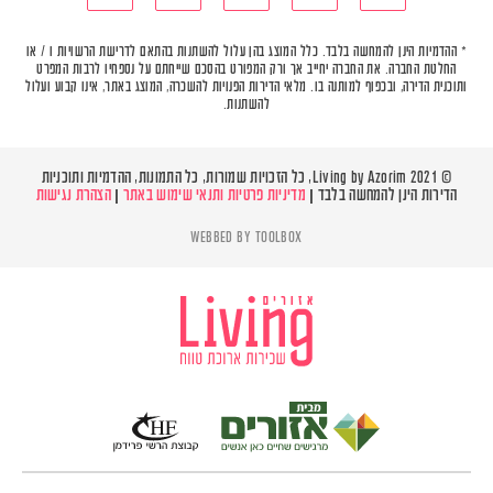
* ההדמיות הינן להמחשה בלבד. כלל המוצג בהן עלול להשתנות בהתאם לדרישת הרשויות ו / או
החלטת החברה. את החברה יחייב אך ורק המפורט בהסכם שייחתם על נספחיו לרבות המפרט
ותוכנית הדירה, ובכפוף למותנה בו. מלאי הדירות הפנויות להשכרה, המוצג באתר, אינו קבוע ועלול
להשתנות.
© Living by Azorim 2021, כל הזכויות שמורות, כל התמונות, ההדמיות ותוכניות
הדירות הינן להמחשה בלבד |
מדיניות פרטיות ותנאי שימוש באתר
|
הצהרת נגישות
WEBBED BY
TOOLBOX