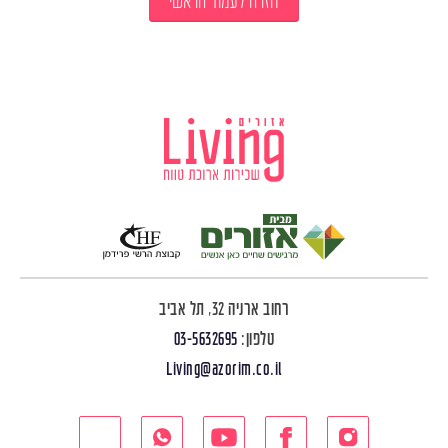
חזרה לעמוד הראשי
רחוב ארניה 32, תל אביב
טלפון:
03-5632695
Living@azorim.co.il