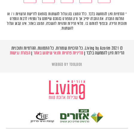
* ההדמיות הינן להמחשה בלבד. כלל המוצג בהן עלול להשתנות בהתאם לדרישת הרשויות ו / או
החלטת החברה. את החברה יחייב אך ורק המפורט בהסכם שייחתם על נספחיו לרבות המפרט
ותוכנית הדירה, ובכפוף למותנה בו. מלאי הדירות הפנויות להשכרה, המוצג באתר, אינו קבוע ועלול
להשתנות.
© Living by Azorim 2021, כל הזכויות שמורות, כל התמונות, ההדמיות ותוכניות
הדירות הינן להמחשה בלבד |
מדיניות פרטיות ותנאי שימוש באתר
|
הצהרת נגישות
WEBBED BY
TOOLBOX