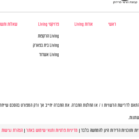
ראשי
אודות Living
פרויקטי Living
שאלות ותשו
Living הרקפות
Living בית בפארק
Living אשדוד
תאם לדרישת הרשויות ו / או החלטת החברה. את החברה יחייב אך ורק המפורט בהסכם שייחתם 
שתנות.
מדיניות פרטיות ותנאי שימוש באתר
|
הצהרת נגישות