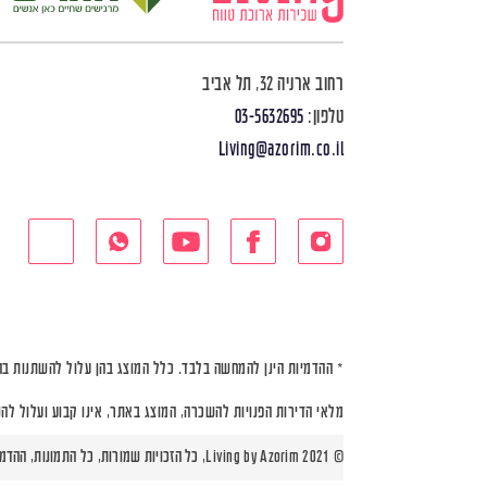
רחוב ארניה 32, תל אביב
טלפון:
03-5632695
Living@azorim.co.il
* ההדמיות הינן להמחשה בלבד. כלל המוצג בהן עלול להשתנות בה
מלאי הדירות הפנויות להשכרה, המוצג באתר, אינו קבוע ועלול לה
© Living by Azorim 2021, כל הזכויות שמורות, כל התמונות, ההדמיות ותוכניות הדירות הינן להמחשה בלבד |