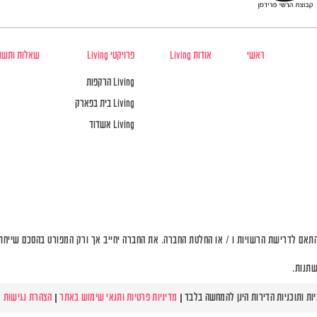
ראשי
אודות Living
פרויקטי Living
שאלות ותשו
Living הרקפות
Living בית בפארק
Living אשדוד
תאם לדרישת הרשויות ו / או החלטת החברה. את החברה יחייב אך ורק המפורט בהסכם שייחתם 
שתנות.
מדיניות פרטיות ותנאי שימוש באתר
|
הצהרת נגישות