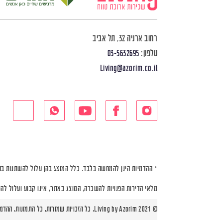
רחוב ארניה 32, תל אביב
טלפון:
03-5632695
Living@azorim.co.il
* ההדמיות הינן להמחשה בלבד. כלל המוצג בהן עלול להשתנות בה
מלאי הדירות הפנויות להשכרה, המוצג באתר, אינו קבוע ועלול לה
© Living by Azorim 2021, כל הזכויות שמורות, כל התמונות, ההדמיות ותוכניות הדירות הינן להמחשה בלבד |