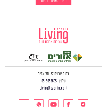
חזרה לעמוד הראשי
רחוב ארניה 32, תל אביב
טלפון:
03-5632695
Living@azorim.co.il