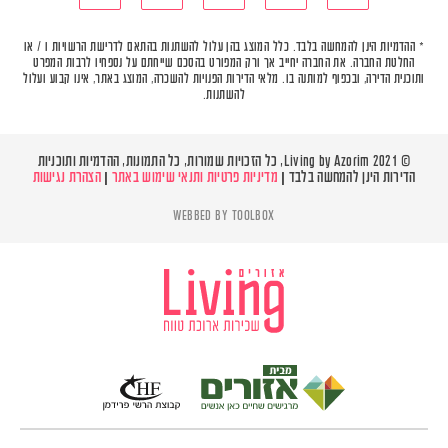
* ההדמיות הינן להמחשה בלבד. כלל המוצג בהן עלול להשתנות בהתאם לדרישת הרשויות ו / או
החלטת החברה. את החברה יחייב אך ורק המפורט בהסכם שייחתם על נספחיו לרבות המפרט
ותוכנית הדירה, ובכפוף למותנה בו. מלאי הדירות הפנויות להשכרה, המוצג באתר, אינו קבוע ועלול
להשתנות.
© Living by Azorim 2021, כל הזכויות שמורות, כל התמונות, ההדמיות ותוכניות
הדירות הינן להמחשה בלבד |
מדיניות פרטיות ותנאי שימוש באתר
|
הצהרת נגישות
WEBBED BY
TOOLBOX