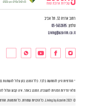
רחוב ארניה 32, תל אביב
טלפון:
03-5632695
Living@azorim.co.il
* ההדמיות הינן להמחשה בלבד. כלל המוצג בהן עלול להשתנות בה
מלאי הדירות הפנויות להשכרה, המוצג באתר, אינו קבוע ועלול לה
© Living by Azorim 2021, כל הזכויות שמורות, כל התמונות, ההדמיות ותוכניות הדירות הינן להמחשה בלבד |