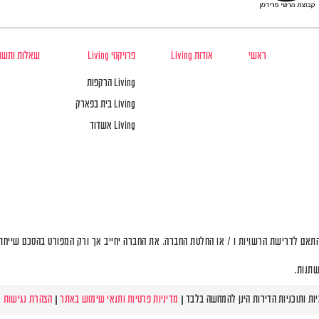
ראשי
אודות Living
פרויקטי Living
שאלות ותשו
Living הרקפות
Living בית בפארק
Living אשדוד
תאם לדרישת הרשויות ו / או החלטת החברה. את החברה יחייב אך ורק המפורט בהסכם שייחתם 
שתנות.
מדיניות פרטיות ותנאי שימוש באתר
|
הצהרת נגישות