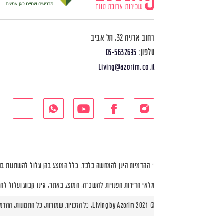
רחוב ארניה 32, תל אביב
טלפון:
03-5632695
Living@azorim.co.il
* ההדמיות הינן להמחשה בלבד. כלל המוצג בהן עלול להשתנות בה
מלאי הדירות הפנויות להשכרה, המוצג באתר, אינו קבוע ועלול לה
© Living by Azorim 2021, כל הזכויות שמורות, כל התמונות, ההדמיות ותוכניות הדירות הינן להמחשה בלבד |