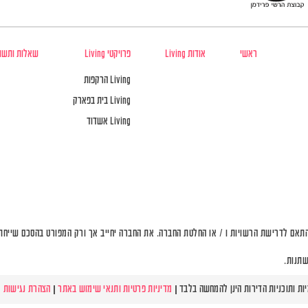
ראשי
אודות Living
פרויקטי Living
שאלות ותשו
Living הרקפות
Living בית בפארק
Living אשדוד
תאם לדרישת הרשויות ו / או החלטת החברה. את החברה יחייב אך ורק המפורט בהסכם שייחתם 
שתנות.
מדיניות פרטיות ותנאי שימוש באתר
|
הצהרת נגישות