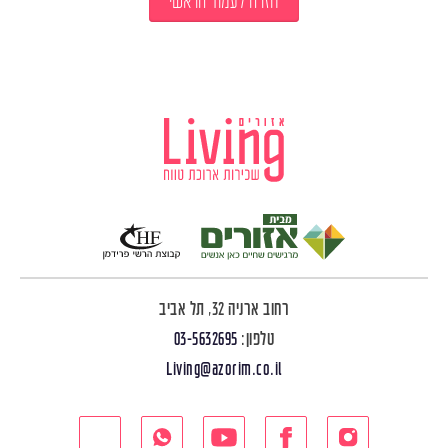
חזרה לעמוד הראשי
רחוב ארניה 32, תל אביב
טלפון:
03-5632695
Living@azorim.co.il