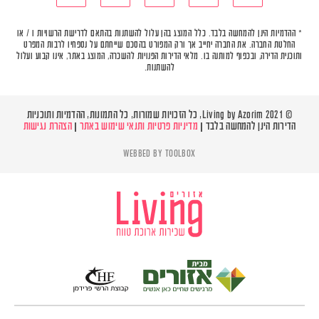
* ההדמיות הינן להמחשה בלבד. כלל המוצג בהן עלול להשתנות בהתאם לדרישת הרשויות ו / או
החלטת החברה. את החברה יחייב אך ורק המפורט בהסכם שייחתם על נספחיו לרבות המפרט
ותוכנית הדירה, ובכפוף למותנה בו. מלאי הדירות הפנויות להשכרה, המוצג באתר, אינו קבוע ועלול
להשתנות.
© Living by Azorim 2021, כל הזכויות שמורות, כל התמונות, ההדמיות ותוכניות
הדירות הינן להמחשה בלבד |
מדיניות פרטיות ותנאי שימוש באתר
|
הצהרת נגישות
WEBBED BY
TOOLBOX