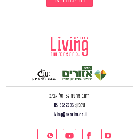
חזרה לעמוד הראשי
רחוב ארניה 32, תל אביב
טלפון:
03-5632695
Living@azorim.co.il