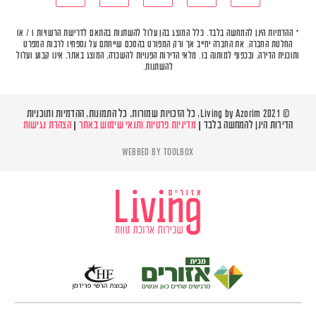
* ההדמיות הינן להמחשה בלבד. כלל המוצג בהן עלול להשתנות בהתאם לדרישת הרשויות ו / או
החלטת החברה. את החברה יחייב אך ורק המפורט בהסכם שייחתם על נספחיו לרבות המפרט
ותוכנית הדירה, ובכפוף למותנה בו. מלאי הדירות הפנויות להשכרה, המוצג באתר, אינו קבוע ועלול
להשתנות.
© Living by Azorim 2021, כל הזכויות שמורות, כל התמונות, ההדמיות ותוכניות
הדירות הינן להמחשה בלבד |
מדיניות פרטיות ותנאי שימוש באתר
|
הצהרת נגישות
WEBBED BY
TOOLBOX