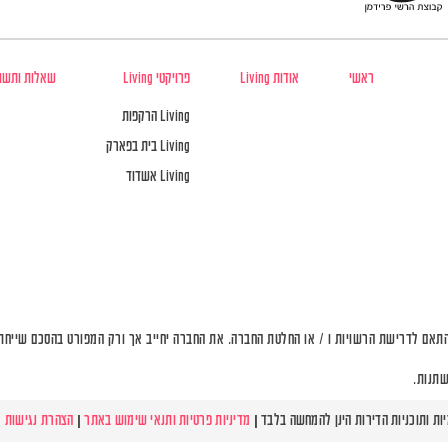
ראשי
אודות Living
פרויקטי Living
שאלות ותשו
Living הרקפות
Living בית בפארק
Living אשדוד
תאם לדרישת הרשויות ו / או החלטת החברה. את החברה יחייב אך ורק המפורט בהסכם שייחתם 
שתנות.
מדיניות פרטיות ותנאי שימוש באתר
|
הצהרת נגישות