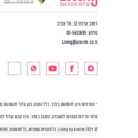
רחוב ארניה 32, תל אביב
טלפון:
03-5632695
Living@azorim.co.il
* ההדמיות הינן להמחשה בלבד. כלל המוצג בהן עלול להשתנות בה
מלאי הדירות הפנויות להשכרה, המוצג באתר, אינו קבוע ועלול לה
© Living by Azorim 2021, כל הזכויות שמורות, כל התמונות, ההדמיות ותוכניות הדירות הינן להמחשה בלבד |