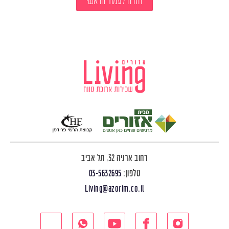
חזרה לעמוד הראשי
רחוב ארניה 32, תל אביב
טלפון:
03-5632695
Living@azorim.co.il