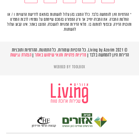
* ההדמיות הינן להמחשה בלבד. כלל המוצג בהן עלול להשתנות בהתאם לדרישת הרשויות ו / או
החלטת החברה. את החברה יחייב אך ורק המפורט בהסכם שייחתם על נספחיו לרבות המפרט
ותוכנית הדירה, ובכפוף למותנה בו. מלאי הדירות הפנויות להשכרה, המוצג באתר, אינו קבוע ועלול
להשתנות.
© Living by Azorim 2021, כל הזכויות שמורות, כל התמונות, ההדמיות ותוכניות
הדירות הינן להמחשה בלבד |
מדיניות פרטיות ותנאי שימוש באתר
|
הצהרת נגישות
WEBBED BY
TOOLBOX