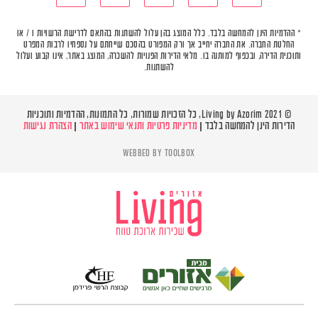
* ההדמיות הינן להמחשה בלבד. כלל המוצג בהן עלול להשתנות בהתאם לדרישת הרשויות ו / או
החלטת החברה. את החברה יחייב אך ורק המפורט בהסכם שייחתם על נספחיו לרבות המפרט
ותוכנית הדירה, ובכפוף למותנה בו. מלאי הדירות הפנויות להשכרה, המוצג באתר, אינו קבוע ועלול
להשתנות.
© Living by Azorim 2021, כל הזכויות שמורות, כל התמונות, ההדמיות ותוכניות
הדירות הינן להמחשה בלבד |
מדיניות פרטיות ותנאי שימוש באתר
|
הצהרת נגישות
WEBBED BY
TOOLBOX