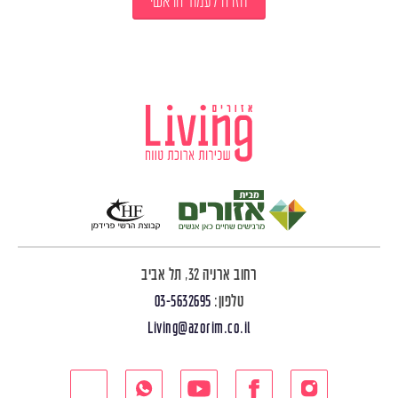
חזרה לעמוד הראשי
רחוב ארניה 32, תל אביב
טלפון:
03-5632695
Living@azorim.co.il