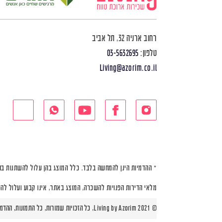
רחוב ארניה 32, תל אביב
טלפון:
03-5632695
Living@azorim.co.il
* ההדמיות הינן להמחשה בלבד. כלל המוצג בהן עלול להשתנות בה
מלאי הדירות הפנויות להשכרה, המוצג באתר, אינו קבוע ועלול לה
© Living by Azorim 2021, כל הזכויות שמורות, כל התמונות, ההדמיות ותוכניות הדירות הינן להמחשה בלבד |