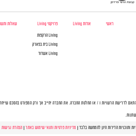
ראשי
אודות Living
פרויקטי Living
שאלות ותשו
Living הרקפות
Living בית בפארק
Living אשדוד
תאם לדרישת הרשויות ו / או החלטת החברה. את החברה יחייב אך ורק המפורט בהסכם שייחתם 
שתנות.
מדיניות פרטיות ותנאי שימוש באתר
|
הצהרת נגישות