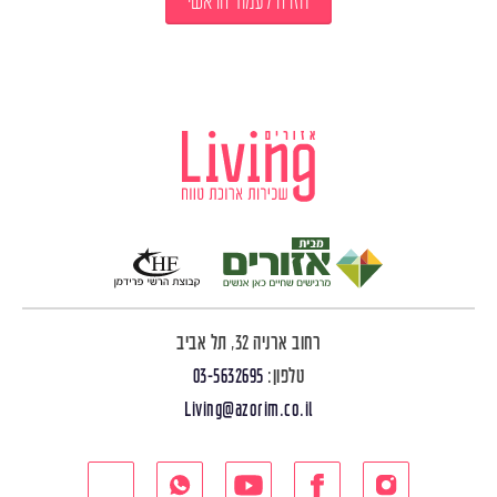
חזרה לעמוד הראשי
רחוב ארניה 32, תל אביב
טלפון:
03-5632695
Living@azorim.co.il