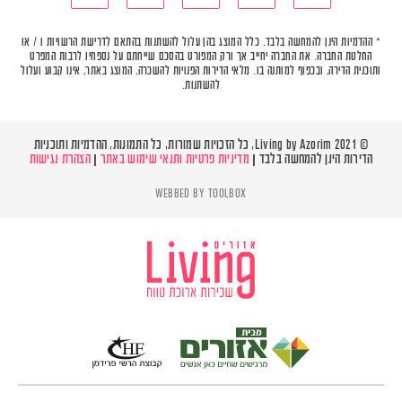
* ההדמיות הינן להמחשה בלבד. כלל המוצג בהן עלול להשתנות בהתאם לדרישת הרשויות ו / או
החלטת החברה. את החברה יחייב אך ורק המפורט בהסכם שייחתם על נספחיו לרבות המפרט
ותוכנית הדירה, ובכפוף למותנה בו. מלאי הדירות הפנויות להשכרה, המוצג באתר, אינו קבוע ועלול
להשתנות.
© Living by Azorim 2021, כל הזכויות שמורות, כל התמונות, ההדמיות ותוכניות
הדירות הינן להמחשה בלבד |
מדיניות פרטיות ותנאי שימוש באתר
|
הצהרת נגישות
WEBBED BY
TOOLBOX