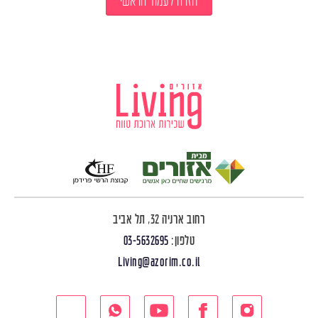
חזרה לעמוד הראשי
רחוב ארניה 32, תל אביב
טלפון:
03-5632695
Living@azorim.co.il