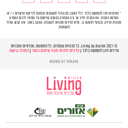
* ההדמיות הינן להמחשה בלבד. כלל המוצג בהן עלול להשתנות בהתאם לדרישת הרשויות ו / או
החלטת החברה. את החברה יחייב אך ורק המפורט בהסכם שייחתם על נספחיו לרבות המפרט
ותוכנית הדירה, ובכפוף למותנה בו. מלאי הדירות הפנויות להשכרה, המוצג באתר, אינו קבוע ועלול
להשתנות.
© Living by Azorim 2021, כל הזכויות שמורות, כל התמונות, ההדמיות ותוכניות
הדירות הינן להמחשה בלבד |
מדיניות פרטיות ותנאי שימוש באתר
|
הצהרת נגישות
WEBBED BY
TOOLBOX