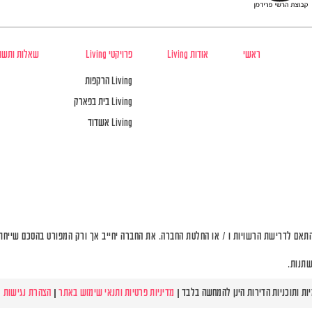
ראשי
אודות Living
פרויקטי Living
שאלות ותשו
Living הרקפות
Living בית בפארק
Living אשדוד
תאם לדרישת הרשויות ו / או החלטת החברה. את החברה יחייב אך ורק המפורט בהסכם שייחתם 
שתנות.
מדיניות פרטיות ותנאי שימוש באתר
|
הצהרת נגישות