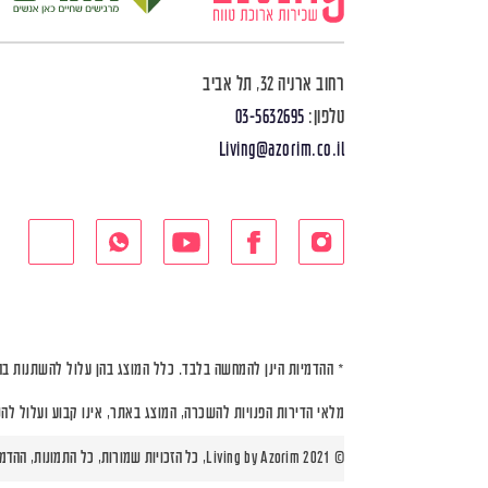
רחוב ארניה 32, תל אביב
טלפון:
03-5632695
Living@azorim.co.il
* ההדמיות הינן להמחשה בלבד. כלל המוצג בהן עלול להשתנות בה
מלאי הדירות הפנויות להשכרה, המוצג באתר, אינו קבוע ועלול לה
© Living by Azorim 2021, כל הזכויות שמורות, כל התמונות, ההדמיות ותוכניות הדירות הינן להמחשה בלבד |