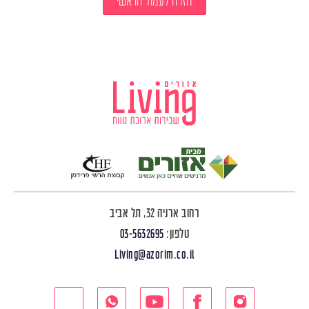
חזרה לעמוד הראשי
רחוב ארניה 32, תל אביב
טלפון:
03-5632695
Living@azorim.co.il