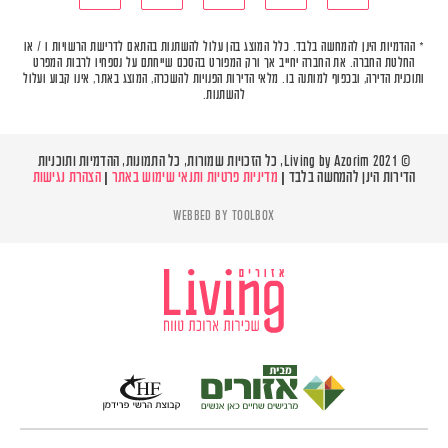
* ההדמיות הינן להמחשה בלבד. כלל המוצג בהן עלול להשתנות בהתאם לדרישת הרשויות ו / או
החלטת החברה. את החברה יחייב אך ורק המפורט בהסכם שייחתם על נספחיו לרבות המפרט
ותוכנית הדירה, ובכפוף למותנה בו. מלאי הדירות הפנויות להשכרה, המוצג באתר, אינו קבוע ועלול
להשתנות.
© Living by Azorim 2021, כל הזכויות שמורות, כל התמונות, ההדמיות ותוכניות
הדירות הינן להמחשה בלבד |
מדיניות פרטיות ותנאי שימוש באתר
|
הצהרת נגישות
WEBBED BY
TOOLBOX