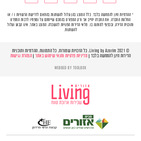
* ההדמיות הינן להמחשה בלבד. כלל המוצג בהן עלול להשתנות בהתאם לדרישת הרשויות ו / או
החלטת החברה. את החברה יחייב אך ורק המפורט בהסכם שייחתם על נספחיו לרבות המפרט
ותוכנית הדירה, ובכפוף למותנה בו. מלאי הדירות הפנויות להשכרה, המוצג באתר, אינו קבוע ועלול
להשתנות.
© Living by Azorim 2021, כל הזכויות שמורות, כל התמונות, ההדמיות ותוכניות
הדירות הינן להמחשה בלבד |
מדיניות פרטיות ותנאי שימוש באתר
|
הצהרת נגישות
WEBBED BY
TOOLBOX