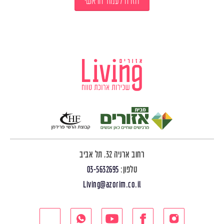
חזרה לעמוד הראשי
רחוב ארניה 32, תל אביב
טלפון:
03-5632695
Living@azorim.co.il