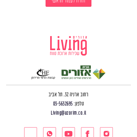
חזרה לעמוד הראשי
רחוב ארניה 32, תל אביב
טלפון:
03-5632695
Living@azorim.co.il