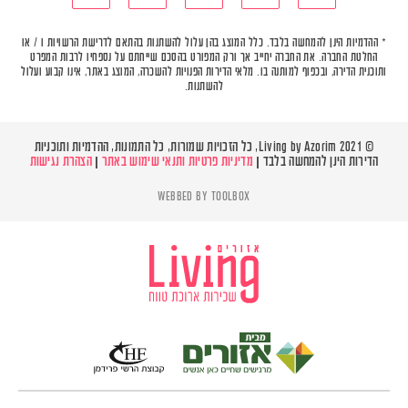
* ההדמיות הינן להמחשה בלבד. כלל המוצג בהן עלול להשתנות בהתאם לדרישת הרשויות ו / או
החלטת החברה. את החברה יחייב אך ורק המפורט בהסכם שייחתם על נספחיו לרבות המפרט
ותוכנית הדירה, ובכפוף למותנה בו. מלאי הדירות הפנויות להשכרה, המוצג באתר, אינו קבוע ועלול
להשתנות.
© Living by Azorim 2021, כל הזכויות שמורות, כל התמונות, ההדמיות ותוכניות
הדירות הינן להמחשה בלבד |
מדיניות פרטיות ותנאי שימוש באתר
|
הצהרת נגישות
WEBBED BY
TOOLBOX