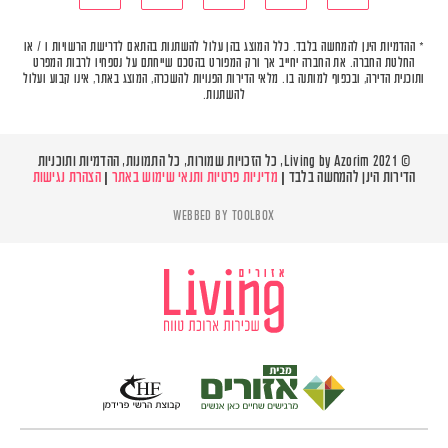
* ההדמיות הינן להמחשה בלבד. כלל המוצג בהן עלול להשתנות בהתאם לדרישת הרשויות ו / או
החלטת החברה. את החברה יחייב אך ורק המפורט בהסכם שייחתם על נספחיו לרבות המפרט
ותוכנית הדירה, ובכפוף למותנה בו. מלאי הדירות הפנויות להשכרה, המוצג באתר, אינו קבוע ועלול
להשתנות.
© Living by Azorim 2021, כל הזכויות שמורות, כל התמונות, ההדמיות ותוכניות
הדירות הינן להמחשה בלבד |
מדיניות פרטיות ותנאי שימוש באתר
|
הצהרת נגישות
WEBBED BY
TOOLBOX