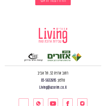
חזרה לעמוד הראשי
רחוב ארניה 32, תל אביב
טלפון:
03-5632695
Living@azorim.co.il