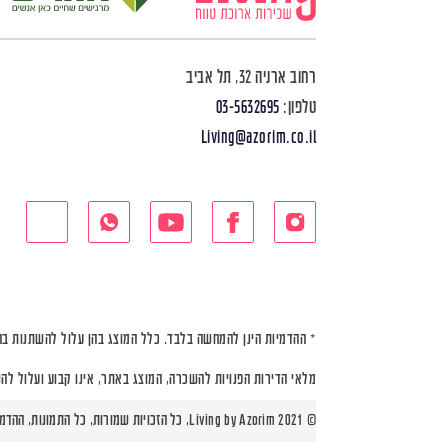
רחוב ארניה 32, תל אביב
טלפון:
03-5632695
Living@azorim.co.il
* ההדמיות הינן להמחשה בלבד. כלל המוצג בהן עלול להשתנות בה
מלאי הדירות הפנויות להשכרה, המוצג באתר, אינו קבוע ועלול לה
© Living by Azorim 2021, כל הזכויות שמורות, כל התמונות, ההדמיות ותוכניות הדירות הינן להמחשה בלבד |