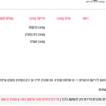
ראשי
אודות Living
פרויקטי Living
שאלות ותשו
Living הרקפות
Living בית בפארק
Living אשדוד
תאם לדרישת הרשויות ו / או החלטת החברה. את החברה יחייב אך ורק המפורט בהסכם שייחתם 
שתנות.
מדיניות פרטיות ותנאי שימוש באתר
|
הצהרת נגישות