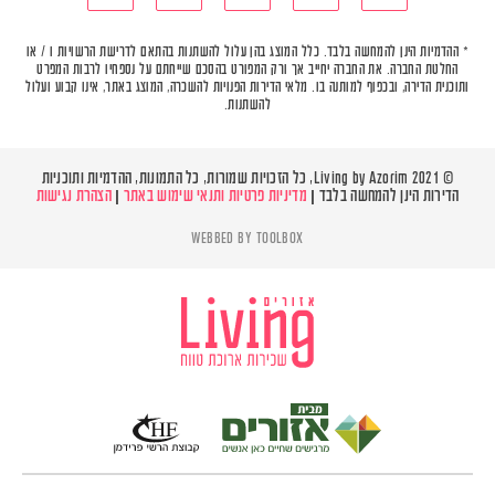
* ההדמיות הינן להמחשה בלבד. כלל המוצג בהן עלול להשתנות בהתאם לדרישת הרשויות ו / או
החלטת החברה. את החברה יחייב אך ורק המפורט בהסכם שייחתם על נספחיו לרבות המפרט
ותוכנית הדירה, ובכפוף למותנה בו. מלאי הדירות הפנויות להשכרה, המוצג באתר, אינו קבוע ועלול
להשתנות.
© Living by Azorim 2021, כל הזכויות שמורות, כל התמונות, ההדמיות ותוכניות
הדירות הינן להמחשה בלבד |
מדיניות פרטיות ותנאי שימוש באתר
|
הצהרת נגישות
WEBBED BY
TOOLBOX