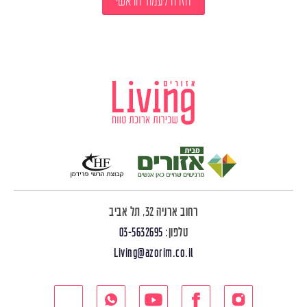
חזרה לעמוד הראשי
רחוב ארניה 32, תל אביב
טלפון:
03-5632695
Living@azorim.co.il